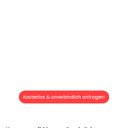
Machen Sie sich bereit für einen
reibungslosen & sorgenfreien Umzug in
Saarbrücken: Erleben Sie, wie unser
Expertenteam Ihren Umzug schnell, sicher
und effizient gestaltet. Lassen Sie uns den
schweren Teil übernehmen & freuen Sie sich
auf einen entspannten und kostengünstigen
Servive!
Kostenlos & unverbindlich anfragen!