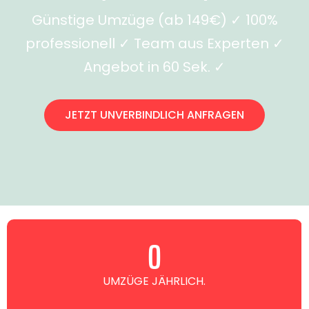
Günstige Umzüge (ab 149€) ✓ 100%
professionell ✓ Team aus Experten ✓
Angebot in 60 Sek. ✓
JETZT UNVERBINDLICH ANFRAGEN
0
UMZÜGE JÄHRLICH.