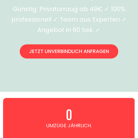
Günstig: Privatumzug ab 49€ ✓ 100%
professionell ✓ Team aus Experten ✓
Angebot in 60 Sek. ✓
JETZT UNVERBINDLICH ANFRAGEN
0
UMZÜGE JÄHRLICH.