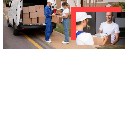
UNVERBINDLICHES ANGEBOT IN
UNTER
60 SEKUNDEN
:
Machen Sie sich bereit für einen
reibungslosen & sorgenfreien Umzug in
Saarbrücken: Erleben Sie, wie unser
Expertenteam Ihren Umzug schnell, sicher