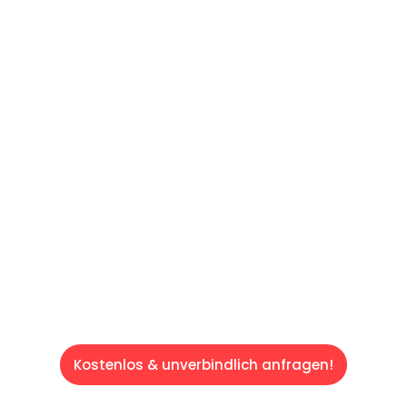
UNVERBINDLICHES ANGEBOT IN
UNTER
60 SEKUNDEN
:
Machen Sie sich bereit für einen
reibungslosen & sorgenfreien Umzug in
Saarbrücken: Erleben Sie, wie unser
Expertenteam Ihren Umzug schnell, sicher
und effizient gestaltet. Lassen Sie uns den
schweren Teil übernehmen & freuen Sie sich
auf einen entspannten und kostengünstigen
Servive!
Kostenlos & unverbindlich anfragen!