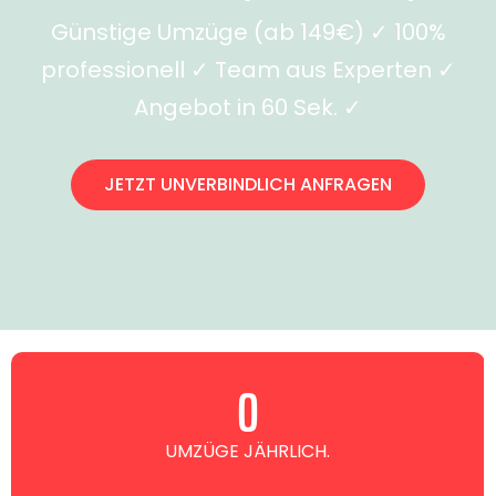
Günstige Umzüge (ab 149€) ✓ 100%
professionell ✓ Team aus Experten ✓
Angebot in 60 Sek. ✓
JETZT UNVERBINDLICH ANFRAGEN
0
UMZÜGE JÄHRLICH.