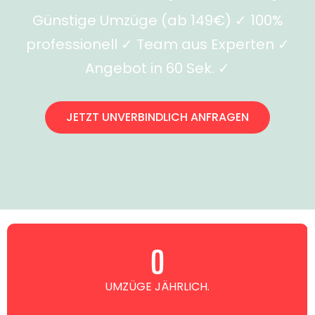
Günstige Umzüge (ab 149€) ✓ 100%
professionell ✓ Team aus Experten ✓
Angebot in 60 Sek. ✓
JETZT UNVERBINDLICH ANFRAGEN
0
UMZÜGE JÄHRLICH.