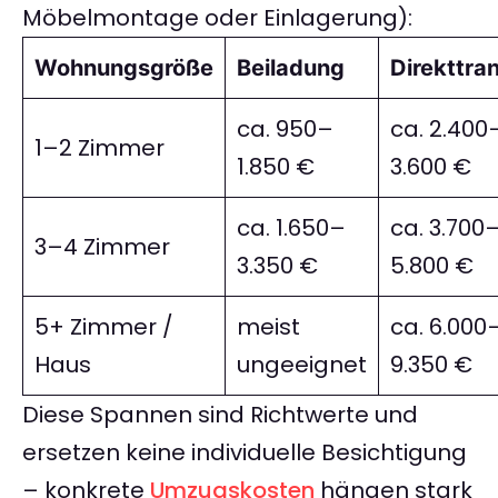
Möbelmontage oder Einlagerung):
Wohnungsgröße
Beiladung
Direkttra
ca. 950–
ca. 2.400
1–2 Zimmer
1.850 €
3.600 €
ca. 1.650–
ca. 3.700
3–4 Zimmer
3.350 €
5.800 €
5+ Zimmer /
meist
ca. 6.000
Haus
ungeeignet
9.350 €
Diese Spannen sind Richtwerte und
ersetzen keine individuelle Besichtigung
– konkrete
Umzugskosten
hängen stark