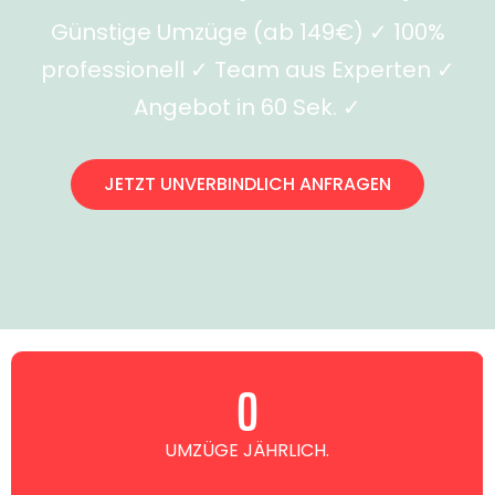
Günstige Umzüge (ab 149€) ✓ 100%
professionell ✓ Team aus Experten ✓
Angebot in 60 Sek. ✓
JETZT UNVERBINDLICH ANFRAGEN
0
UMZÜGE JÄHRLICH.