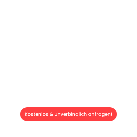
60 SEKUNDEN
:
Machen Sie sich bereit für einen
reibungslosen & sorgenfreien Umzug in
Saarbrücken: Erleben Sie, wie unser
Expertenteam Ihren Umzug schnell, sicher
und effizient gestaltet. Lassen Sie uns den
schweren Teil übernehmen & freuen Sie sich
auf einen entspannten und kostengünstigen
Servive!
Kostenlos & unverbindlich anfragen!