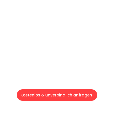
60 SEKUNDEN
:
Machen Sie sich bereit für einen
reibungslosen & sorgenfreien Umzug in
Saarbrücken: Erleben Sie, wie unser
Expertenteam Ihren Umzug schnell, sicher
und effizient gestaltet. Lassen Sie uns den
schweren Teil übernehmen & freuen Sie sich
auf einen entspannten und kostengünstigen
Servive!
Kostenlos & unverbindlich anfragen!