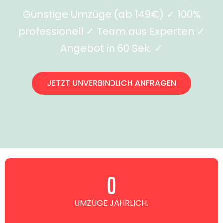
Günstige Umzüge (ab 149€) ✓ 100%
professionell ✓ Team aus Experten ✓
Angebot in 60 Sek. ✓
JETZT UNVERBINDLICH ANFRAGEN
0
UMZÜGE JÄHRLICH.