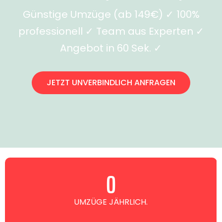
Günstige Umzüge (ab 149€) ✓ 100%
professionell ✓ Team aus Experten ✓
Angebot in 60 Sek. ✓
JETZT UNVERBINDLICH ANFRAGEN
0
UMZÜGE JÄHRLICH.