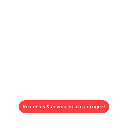
60 SEKUNDEN
:
Machen Sie sich bereit für einen
reibungslosen & sorgenfreien Umzug in
Saarbrücken: Erleben Sie, wie unser
Expertenteam Ihren Umzug schnell, sicher
und effizient gestaltet. Lassen Sie uns den
schweren Teil übernehmen & freuen Sie sich
auf einen entspannten und kostengünstigen
Servive!
Kostenlos & unverbindlich anfragen!