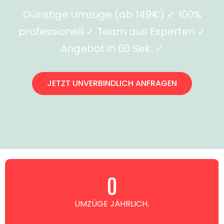
Günstige Umzüge (ab 149€) ✓ 100%
professionell ✓ Team aus Experten ✓
Angebot in 60 Sek. ✓
JETZT UNVERBINDLICH ANFRAGEN
0
UMZÜGE JÄHRLICH.