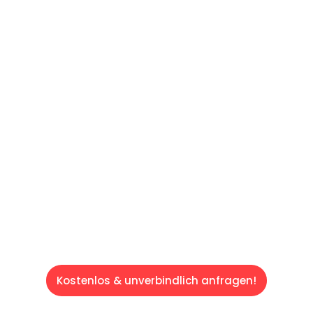
UNVERBINDLICHES ANGEBOT IN
UNTER
60 SEKUNDEN
:
Machen Sie sich bereit für einen
reibungslosen & sorgenfreien Umzug in
Saarbrücken: Erleben Sie, wie unser
Expertenteam Ihren Umzug schnell, sicher
und effizient gestaltet. Lassen Sie uns den
schweren Teil übernehmen & freuen Sie sich
auf einen entspannten und kostengünstigen
Servive!
Kostenlos & unverbindlich anfragen!