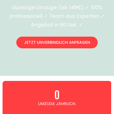
Günstige Umzüge (ab 149€) ✓ 100%
professionell ✓ Team aus Experten ✓
Angebot in 60 Sek. ✓
JETZT UNVERBINDLICH ANFRAGEN
0
UMZÜGE JÄHRLICH.