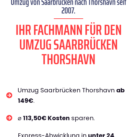
Umzug von Saarbrücken nach Thorshavn seit
2007.
IHR FACHMANN FÜR DEN
UMZUG SAARBRÜCKEN
THORSHAVN
Umzug Saarbrücken Thorshavn
ab
149€
.
⌀
113,50€ Kosten
sparen.
Express-Abwicklung in
unter 24