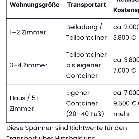
Wohnungsgröße
Transportart
Kostens
Beiladung /
ca. 2.00
1–2 Zimmer
Teilcontainer
3.800 €
Teilcontainer
ca. 3.80
3–4 Zimmer
bis eigener
7.000 €
Container
Eigener
ca. 7.00
Haus / 5+
Container
9.500 €
Zimmer
(20–40 Fuß)
mehr
Diese Spannen sind Richtwerte für den
Transport über Hirtshals und