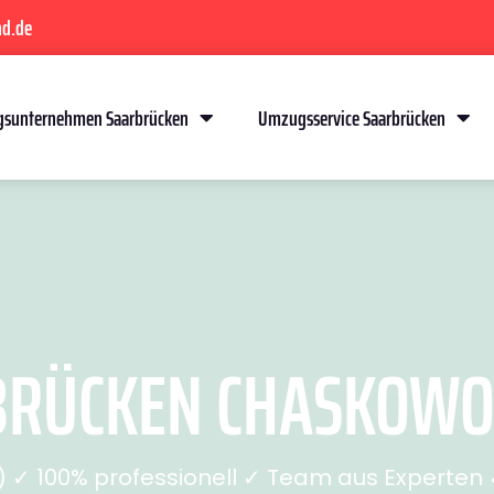
nd.de
sunternehmen Saarbrücken
Umzugsservice Saarbrücken
RÜCKEN CHASKOWO (
✓ 100% professionell ✓ Team aus Experten ✓