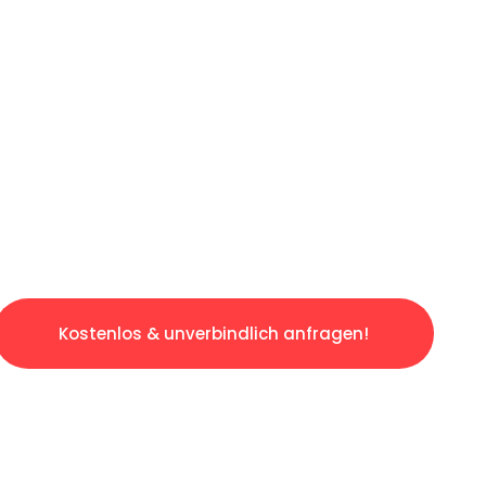
ICHES ANGEBOT IN
UNTER 60 S
slosen & sorgenfreien Umzug in Saarbrücken:
gestaltet. Lassen Sie uns den schweren Teil 
tspannten und kostengünstigen Servive!
Kostenlos & unverbindlich anfragen!