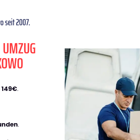
 seit 2007.
N UMZUG
KOWO
 149€
.
tunden
.