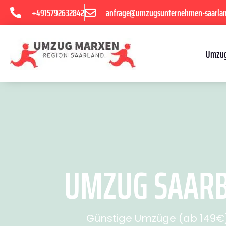
+4915792632842
anfrage@umzugsunternehmen-saarla
Umzug
UMZUG SAARB
Günstige Umzüge (ab 149€) 