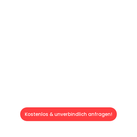
60 SEKUNDEN
:
Machen Sie sich bereit für einen
reibungslosen & sorgenfreien Umzug in
Saarbrücken: Erleben Sie, wie unser
Expertenteam Ihren Umzug schnell, sicher
und effizient gestaltet. Lassen Sie uns den
schweren Teil übernehmen & freuen Sie sich
auf einen entspannten und kostengünstigen
Servive!
Kostenlos & unverbindlich anfragen!