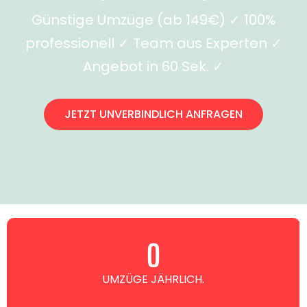
Günstige Umzüge (ab 149€) ✓ 100%
professionell ✓ Team aus Experten ✓
Angebot in 60 Sek. ✓
JETZT UNVERBINDLICH ANFRAGEN
0
UMZÜGE JÄHRLICH.