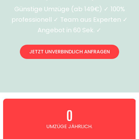
Günstige Umzüge (ab 149€) ✓ 100%
professionell ✓ Team aus Experten ✓
Angebot in 60 Sek. ✓
JETZT UNVERBINDLICH ANFRAGEN
0
UMZÜGE JÄHRLICH.