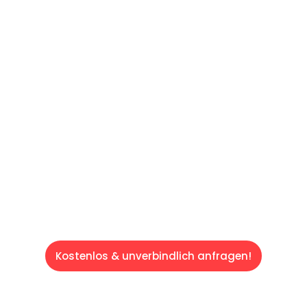
60 SEKUNDEN
:
Machen Sie sich bereit für einen
reibungslosen & sorgenfreien Umzug in
Saarbrücken: Erleben Sie, wie unser
Expertenteam Ihren Umzug schnell, sicher
und effizient gestaltet. Lassen Sie uns den
schweren Teil übernehmen & freuen Sie sich
auf einen entspannten und kostengünstigen
Servive!
Kostenlos & unverbindlich anfragen!