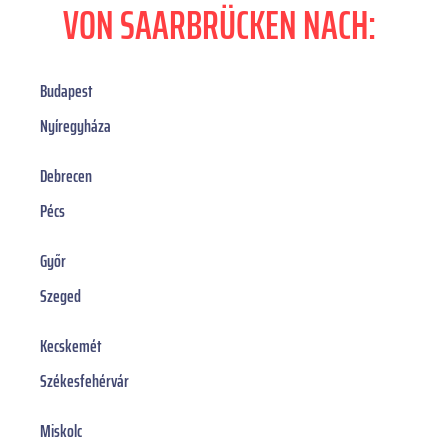
VON SAARBRÜCKEN NACH:
Budapest
Nyíregyháza
Debrecen
Pécs
Győr
Szeged
Kecskemét
Székesfehérvár
Miskolc