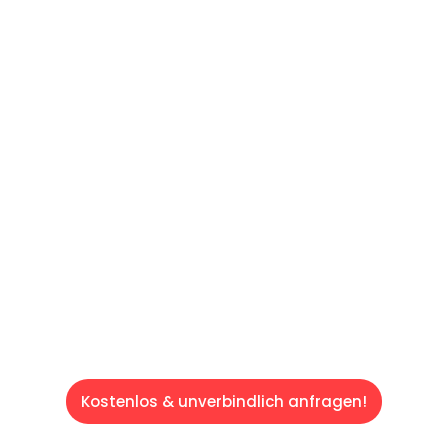
UNVERBINDLICHES ANGEBOT IN
UNTER
60 SEKUNDEN
:
Machen Sie sich bereit für einen
reibungslosen & sorgenfreien Umzug in
Saarbrücken: Erleben Sie, wie unser
Expertenteam Ihren Umzug schnell, sicher
und effizient gestaltet. Lassen Sie uns den
schweren Teil übernehmen & freuen Sie sich
auf einen entspannten und kostengünstigen
Servive!
Kostenlos & unverbindlich anfragen!