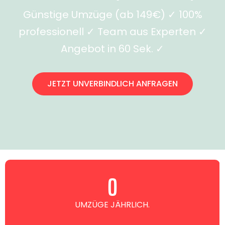
Günstige Umzüge (ab 149€) ✓ 100%
professionell ✓ Team aus Experten ✓
Angebot in 60 Sek. ✓
JETZT UNVERBINDLICH ANFRAGEN
0
UMZÜGE JÄHRLICH.