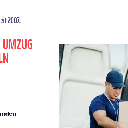
eit 2007.
N UMZUG
LN
tunden
.