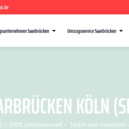
nd.de
sunternehmen Saarbrücken
Umzugsservice Saarbrücken
RBRÜCKEN KÖLN (SE
✓ 100% professionell ✓ Team aus Experten ✓