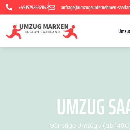
+4915792632842
anfrage@umzugsunternehmen-saarla
Umzug
UMZUG SAA
Günstige Umzüge (ab 149€) 