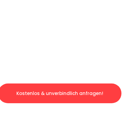
ICHES ANGEBOT IN
UNTER 60 S
slosen & sorgenfreien Umzug in Saarbrücken:
gestaltet. Lassen Sie uns den schweren Teil 
tspannten und kostengünstigen Servive!
Kostenlos & unverbindlich anfragen!