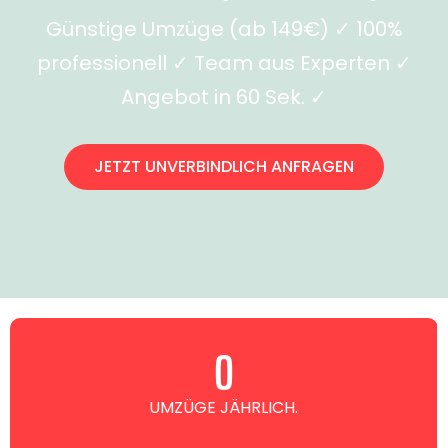
Günstige Umzüge (ab 149€) ✓ 100%
professionell ✓ Team aus Experten ✓
Angebot in 60 Sek. ✓
JETZT UNVERBINDLICH ANFRAGEN
0
UMZÜGE JÄHRLICH.