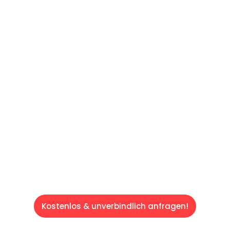
UNVERBINDLICHES ANGEBOT IN
UNTER
60 SEKUNDEN
:
Machen Sie sich bereit für einen
reibungslosen & sorgenfreien Umzug in
Saarbrücken: Erleben Sie, wie unser
Expertenteam Ihren Umzug schnell, sicher
und effizient gestaltet. Lassen Sie uns den
schweren Teil übernehmen & freuen Sie sich
auf einen entspannten und kostengünstigen
Servive!
Kostenlos & unverbindlich anfragen!