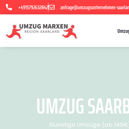
+4915792632842
anfrage@umzugsunternehmen-saarla
Umzug
UMZUG SAARBR
Günstige Umzüge (ab 149€) 