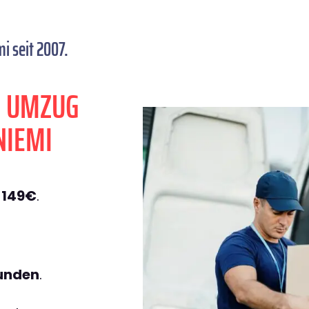
 seit 2007.
N UMZUG
NIEMI
 149€
.
tunden
.