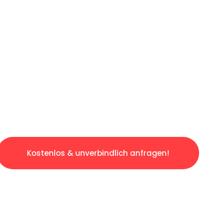
ICHES ANGEBOT IN
UNTER 60 S
slosen & sorgenfreien Umzug in Saarbrücken:
gestaltet. Lassen Sie uns den schweren Teil 
tspannten und kostengünstigen Servive!
Kostenlos & unverbindlich anfragen!