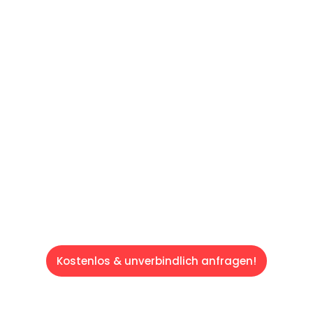
60 SEKUNDEN
:
Machen Sie sich bereit für einen
reibungslosen & sorgenfreien Umzug in
Saarbrücken: Erleben Sie, wie unser
Expertenteam Ihren Umzug schnell, sicher
und effizient gestaltet. Lassen Sie uns den
schweren Teil übernehmen & freuen Sie sich
auf einen entspannten und kostengünstigen
Servive!
Kostenlos & unverbindlich anfragen!