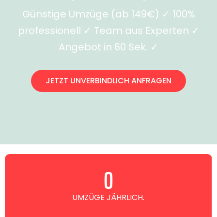
Günstige Umzüge (ab 149€) ✓ 100%
professionell ✓ Team aus Experten ✓
Angebot in 60 Sek. ✓
JETZT UNVERBINDLICH ANFRAGEN
0
UMZÜGE JÄHRLICH.