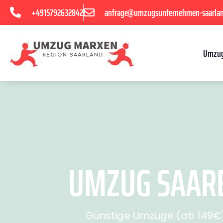
+4915792632842
anfrage@umzugsunternehmen-saarla
Umzug
UMZUG SAARB
Günstige Umzüge (ab 149€) 