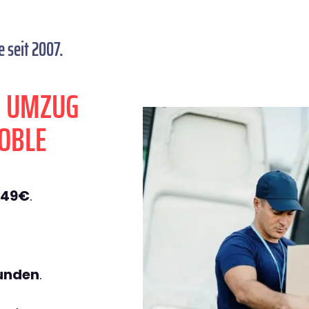
 seit 2007.
N UMZUG
OBLE
149€
.
tunden
.