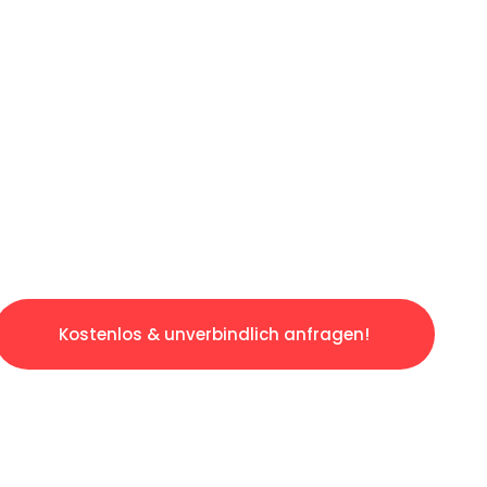
ICHES ANGEBOT IN
UNTER 60 S
slosen & sorgenfreien Umzug in Saarbrücken:
gestaltet. Lassen Sie uns den schweren Teil 
tspannten und kostengünstigen Servive!
Kostenlos & unverbindlich anfragen!