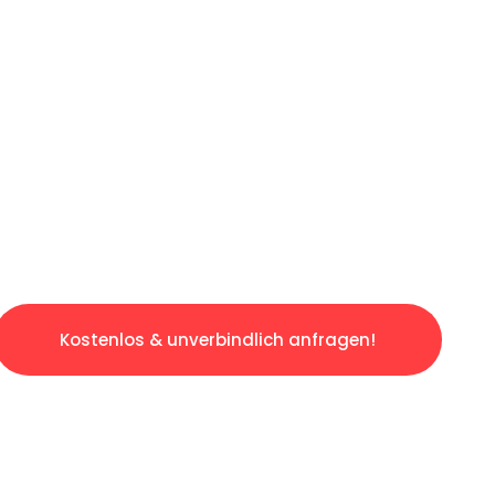
ICHES ANGEBOT IN
UNTER 60 S
slosen & sorgenfreien Umzug in Saarbrücken:
gestaltet. Lassen Sie uns den schweren Teil 
tspannten und kostengünstigen Servive!
Kostenlos & unverbindlich anfragen!