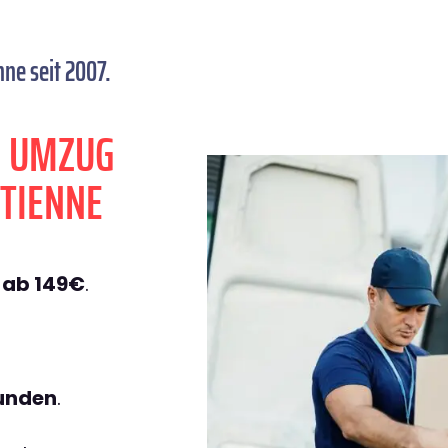
ne seit 2007.
N UMZUG
TIENNE
e
ab 149€
.
tunden
.