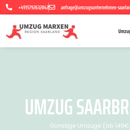
+4915792632842
anfrage@umzugsunternehmen-saarla
Umzug
UMZUG SAARBRÜ
Günstige Umzüge (ab 149€) 