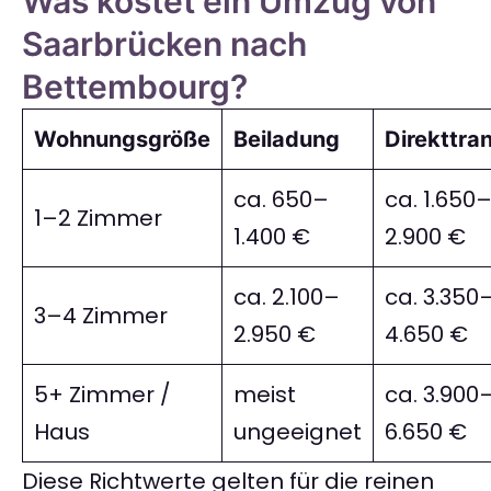
Was kostet ein Umzug von
Saarbrücken nach
Bettembourg?
Wohnungsgröße
Beiladung
Direkttra
ca. 650–
ca. 1.650
1–2 Zimmer
1.400 €
2.900 €
ca. 2.100–
ca. 3.350
3–4 Zimmer
2.950 €
4.650 €
5+ Zimmer /
meist
ca. 3.900
Haus
ungeeignet
6.650 €
Diese Richtwerte gelten für die reinen