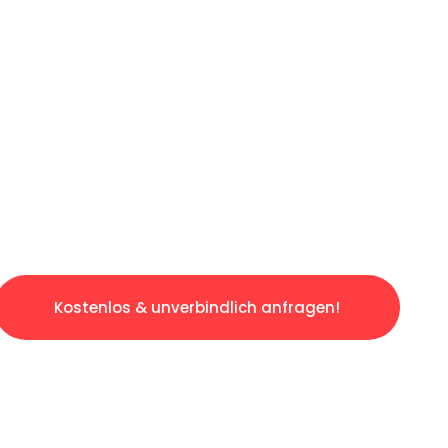
ICHES ANGEBOT IN
UNTER 60 S
slosen & sorgenfreien Umzug in Saarbrücken:
gestaltet. Lassen Sie uns den schweren Teil 
tspannten und kostengünstigen Servive!
Kostenlos & unverbindlich anfragen!