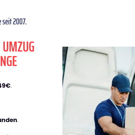
seit 2007.
N UMZUG
ANGE
49€
.
tunden
.