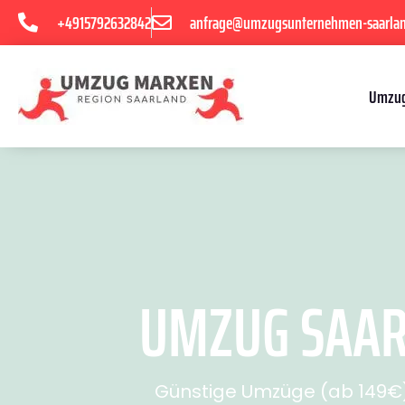
+4915792632842
anfrage@umzugsunternehmen-saarla
Umzug
UMZUG SAARB
Günstige Umzüge (ab 149€) 