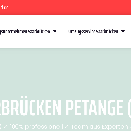
nd.de
sunternehmen Saarbrücken
Umzugsservice Saarbrücken
RÜCKEN PETANGE (
✓ 100% professionell ✓ Team aus Experten ✓