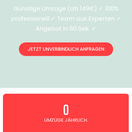
Günstige Umzüge (ab 149€) ✓ 100%
professionell ✓ Team aus Experten ✓
Angebot in 60 Sek. ✓
JETZT UNVERBINDLICH ANFRAGEN
0
UMZÜGE JÄHRLICH.