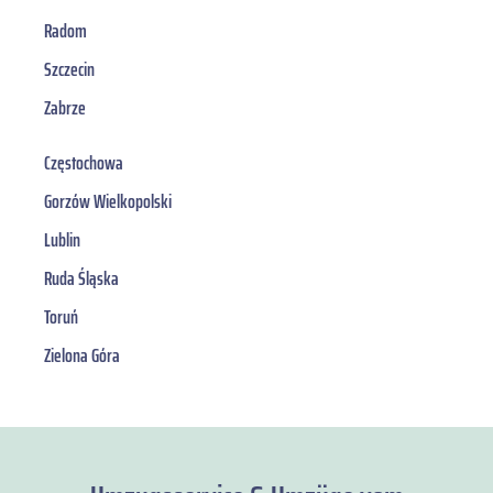
Radom
Szczecin
Zabrze
Częstochowa
Gorzów Wielkopolski
Lublin
Ruda Śląska
Toruń
Zielona Góra