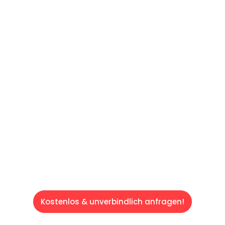
UNVERBINDLICHES ANGEBOT IN
UNTER
60 SEKUNDEN
:
Machen Sie sich bereit für einen
reibungslosen & sorgenfreien Umzug in
Saarbrücken: Erleben Sie, wie unser
Expertenteam Ihren Umzug schnell, sicher
und effizient gestaltet. Lassen Sie uns den
schweren Teil übernehmen & freuen Sie sich
auf einen entspannten und kostengünstigen
Servive!
Kostenlos & unverbindlich anfragen!