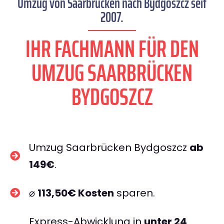
Umzug von Saarbrücken nach Bydgoszcz seit
2007.
IHR FACHMANN FÜR DEN
UMZUG SAARBRÜCKEN
BYDGOSZCZ
Umzug Saarbrücken Bydgoszcz
ab
149€
.
⌀
113,50€ Kosten
sparen.
Express-Abwicklung in
unter 24