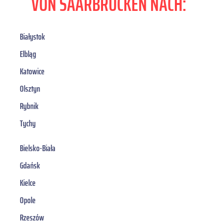
VON SAARBRÜCKEN NACH:
Białystok
Elbląg
Katowice
Olsztyn
Rybnik
Tychy
Bielsko-Biała
Gdańsk
Kielce
Opole
Rzeszów