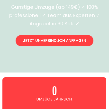
Günstige Umzüge (ab 149€) ✓ 100%
professionell ✓ Team aus Experten ✓
Angebot in 60 Sek. ✓
JETZT UNVERBINDLICH ANFRAGEN
0
UMZÜGE JÄHRLICH.