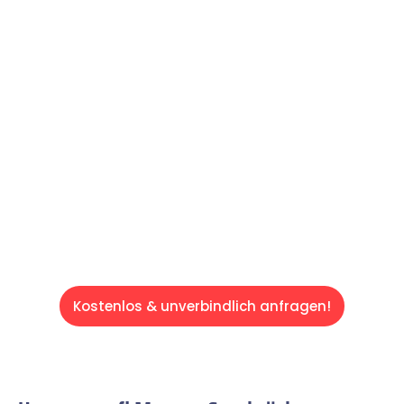
Machen Sie sich bereit für einen
reibungslosen & sorgenfreien Umzug in
Saarbrücken: Erleben Sie, wie unser
Expertenteam Ihren Umzug schnell, sicher
und effizient gestaltet. Lassen Sie uns den
schweren Teil übernehmen & freuen Sie sich
auf einen entspannten und kostengünstigen
Servive!
Kostenlos & unverbindlich anfragen!