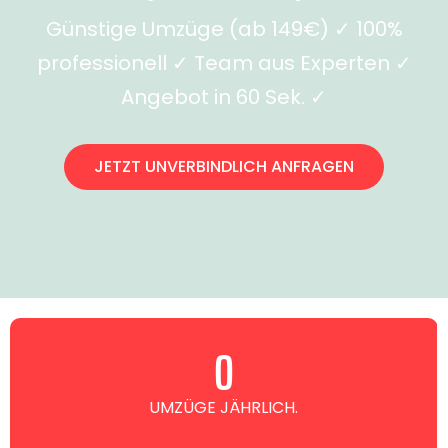
Günstige Umzüge (ab 149€) ✓ 100%
professionell ✓ Team aus Experten ✓
Angebot in 60 Sek. ✓
JETZT UNVERBINDLICH ANFRAGEN
0
UMZÜGE JÄHRLICH.