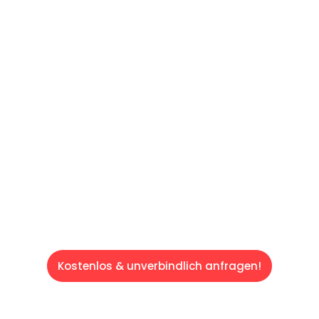
60 SEKUNDEN
:
Machen Sie sich bereit für einen
reibungslosen & sorgenfreien Umzug in
Saarbrücken: Erleben Sie, wie unser
Expertenteam Ihren Umzug schnell, sicher
und effizient gestaltet. Lassen Sie uns den
schweren Teil übernehmen & freuen Sie sich
auf einen entspannten und kostengünstigen
Servive!
Kostenlos & unverbindlich anfragen!