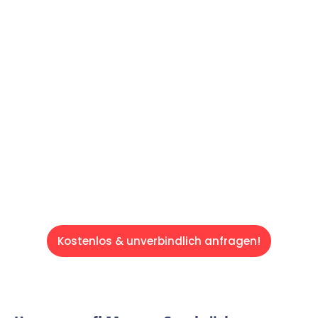
Machen Sie sich bereit für einen
reibungslosen & sorgenfreien Umzug in
Saarbrücken: Erleben Sie, wie unser
Expertenteam Ihren Umzug schnell, sicher
und effizient gestaltet. Lassen Sie uns den
schweren Teil übernehmen & freuen Sie sich
auf einen entspannten und kostengünstigen
Servive!
Kostenlos & unverbindlich anfragen!