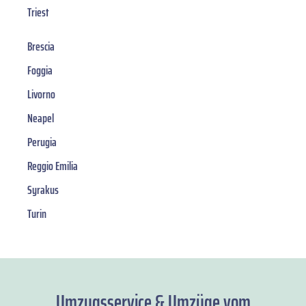
Triest
Brescia
Foggia
Livorno
Neapel
Perugia
Reggio Emilia
Syrakus
Turin
Umzugsservice & Umzüge vom