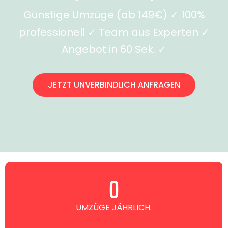
Günstige Umzüge (ab 149€) ✓ 100%
professionell ✓ Team aus Experten ✓
Angebot in 60 Sek. ✓
JETZT UNVERBINDLICH ANFRAGEN
0
UMZÜGE JÄHRLICH.