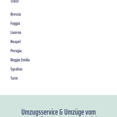
Triest
Brescia
Foggia
Livorno
Neapel
Perugia
Reggio Emilia
Syrakus
Turin
Umzugsservice & Umzüge vom