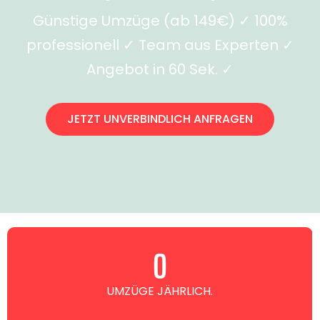
Günstige Umzüge (ab 149€) ✓ 100%
professionell ✓ Team aus Experten ✓
Angebot in 60 Sek. ✓
JETZT UNVERBINDLICH ANFRAGEN
0
UMZÜGE JÄHRLICH.