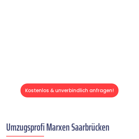
reibungslosen & sorgenfreien Umzug in
Saarbrücken: Erleben Sie, wie unser
Expertenteam Ihren Umzug schnell, sicher
und effizient gestaltet. Lassen Sie uns den
schweren Teil übernehmen & freuen Sie sich
auf einen entspannten und kostengünstigen
Servive!
Kostenlos & unverbindlich anfragen!
Umzugsprofi Marxen Saarbrücken