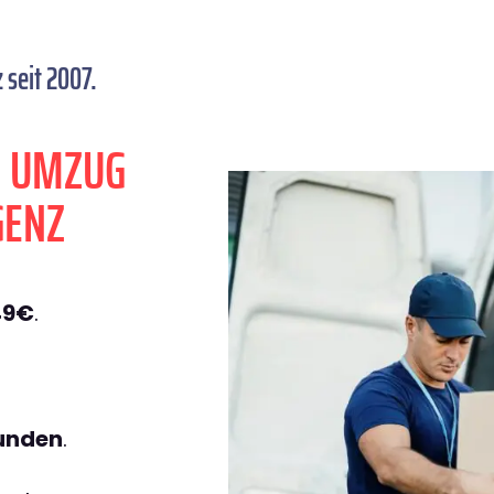
seit 2007.
N UMZUG
GENZ
49€
.
tunden
.