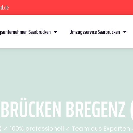
nd.de
sunternehmen Saarbrücken
Umzugsservice Saarbrücken
RÜCKEN BREGENZ (
✓ 100% professionell ✓ Team aus Experten ✓