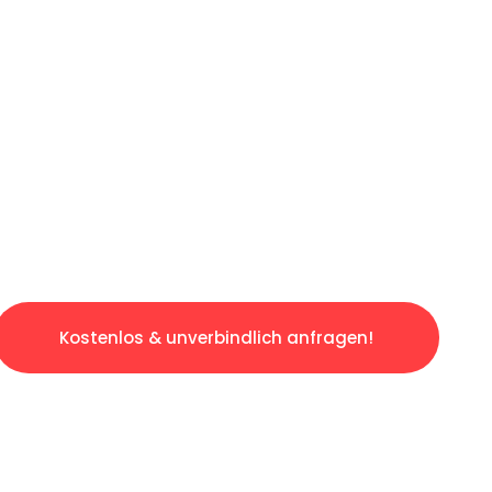
ICHES ANGEBOT IN
UNTER 60 S
slosen & sorgenfreien Umzug in Saarbrücken:
gestaltet. Lassen Sie uns den schweren Teil 
tspannten und kostengünstigen Servive!
Kostenlos & unverbindlich anfragen!