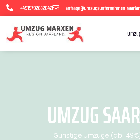
+4915792632842
anfrage@umzugsunternehmen-saarla
Umzug
UMZUG SAARB
Günstige Umzüge (ab 149€) 