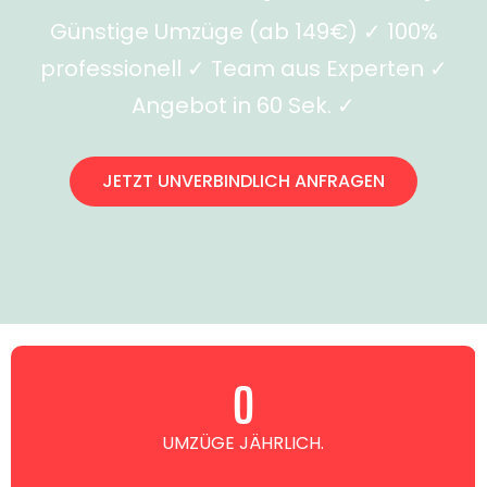
Günstige Umzüge (ab 149€) ✓ 100%
professionell ✓ Team aus Experten ✓
Angebot in 60 Sek. ✓
JETZT UNVERBINDLICH ANFRAGEN
0
UMZÜGE JÄHRLICH.