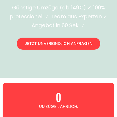
Günstige Umzüge (ab 149€) ✓ 100%
professionell ✓ Team aus Experten ✓
Angebot in 60 Sek. ✓
JETZT UNVERBINDLICH ANFRAGEN
0
UMZÜGE JÄHRLICH.