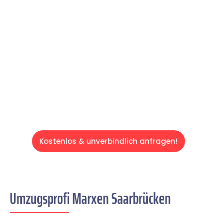
reibungslosen & sorgenfreien Umzug in
Saarbrücken: Erleben Sie, wie unser
Expertenteam Ihren Umzug schnell, sicher
und effizient gestaltet. Lassen Sie uns den
schweren Teil übernehmen & freuen Sie sich
auf einen entspannten und kostengünstigen
Servive!
Kostenlos & unverbindlich anfragen!
Umzugsprofi Marxen Saarbrücken