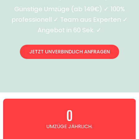
Günstige Umzüge (ab 149€) ✓ 100%
professionell ✓ Team aus Experten ✓
Angebot in 60 Sek. ✓
JETZT UNVERBINDLICH ANFRAGEN
0
UMZÜGE JÄHRLICH.