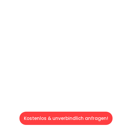
UNVERBINDLICHES ANGEBOT IN
UNTER
60 SEKUNDEN
:
Machen Sie sich bereit für einen
reibungslosen & sorgenfreien Umzug in
Saarbrücken: Erleben Sie, wie unser
Expertenteam Ihren Umzug schnell, sicher
und effizient gestaltet. Lassen Sie uns den
schweren Teil übernehmen & freuen Sie sich
auf einen entspannten und kostengünstigen
Servive!
Kostenlos & unverbindlich anfragen!