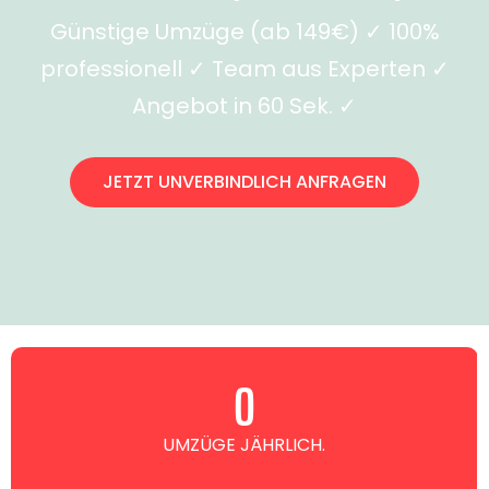
Günstige Umzüge (ab 149€) ✓ 100%
professionell ✓ Team aus Experten ✓
Angebot in 60 Sek. ✓
JETZT UNVERBINDLICH ANFRAGEN
0
UMZÜGE JÄHRLICH.