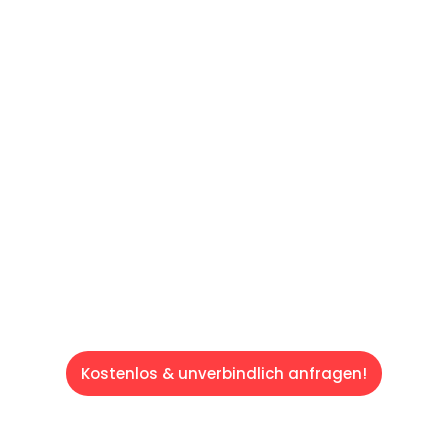
60 SEKUNDEN
:
Machen Sie sich bereit für einen
reibungslosen & sorgenfreien Umzug in
Saarbrücken: Erleben Sie, wie unser
Expertenteam Ihren Umzug schnell, sicher
und effizient gestaltet. Lassen Sie uns den
schweren Teil übernehmen & freuen Sie sich
auf einen entspannten und kostengünstigen
Servive!
Kostenlos & unverbindlich anfragen!