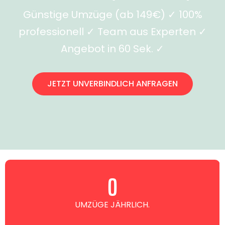
Günstige Umzüge (ab 149€) ✓ 100%
professionell ✓ Team aus Experten ✓
Angebot in 60 Sek. ✓
JETZT UNVERBINDLICH ANFRAGEN
0
UMZÜGE JÄHRLICH.