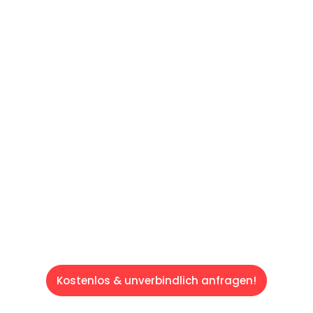
UNVERBINDLICHES ANGEBOT IN
UNTER
60 SEKUNDEN
:
Machen Sie sich bereit für einen
reibungslosen & sorgenfreien Umzug in
Saarbrücken: Erleben Sie, wie unser
Expertenteam Ihren Umzug schnell, sicher
und effizient gestaltet. Lassen Sie uns den
schweren Teil übernehmen & freuen Sie sich
auf einen entspannten und kostengünstigen
Servive!
Kostenlos & unverbindlich anfragen!