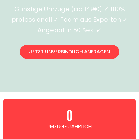
Günstige Umzüge (ab 149€) ✓ 100%
professionell ✓ Team aus Experten ✓
Angebot in 60 Sek. ✓
JETZT UNVERBINDLICH ANFRAGEN
0
UMZÜGE JÄHRLICH.