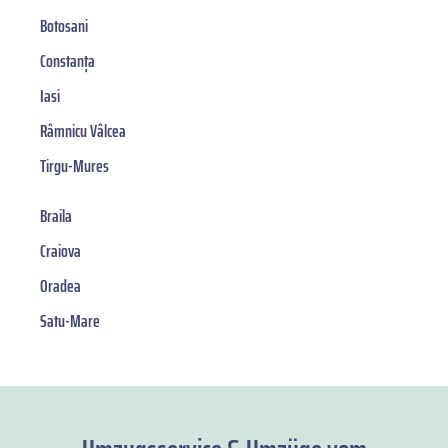
Botosani
Constanța
Iasi
Râmnicu Vâlcea
Tirgu-Mures
Braila
Craiova
Oradea
Satu-Mare