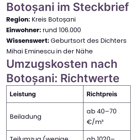
Botoșani im Steckbrief
Region:
Kreis Botoșani
Einwohner:
rund 106.000
Wissenswert:
Geburtsort des Dichters
Mihai Eminescu in der Nähe
Umzugskosten nach
Botoșani: Richtwerte
Leistung
Richtpreis
ab 40–70
Beiladung
€/m³
Teilumzug (wenige
ab 1020–