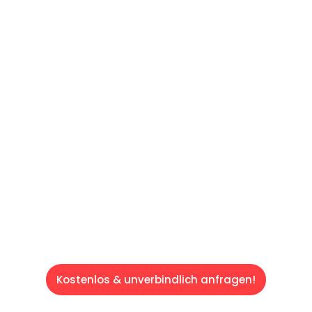
UNVERBINDLICHES ANGEBOT IN
UNTER
60 SEKUNDEN
:
Machen Sie sich bereit für einen
reibungslosen & sorgenfreien Umzug in
Saarbrücken: Erleben Sie, wie unser
Expertenteam Ihren Umzug schnell, sicher
und effizient gestaltet. Lassen Sie uns den
schweren Teil übernehmen & freuen Sie sich
auf einen entspannten und kostengünstigen
Servive!
Kostenlos & unverbindlich anfragen!