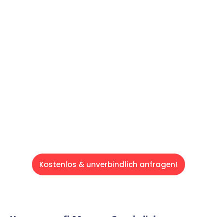
Machen Sie sich bereit für einen
reibungslosen & sorgenfreien Umzug in
Saarbrücken: Erleben Sie, wie unser
Expertenteam Ihren Umzug schnell, sicher
und effizient gestaltet. Lassen Sie uns den
schweren Teil übernehmen & freuen Sie sich
auf einen entspannten und kostengünstigen
Servive!
Kostenlos & unverbindlich anfragen!