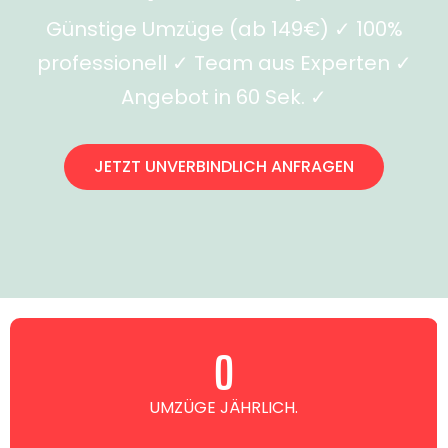
Günstige Umzüge (ab 149€) ✓ 100%
professionell ✓ Team aus Experten ✓
Angebot in 60 Sek. ✓
JETZT UNVERBINDLICH ANFRAGEN
0
UMZÜGE JÄHRLICH.