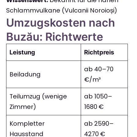
Wissenswert:
bekannt für die nahen
Schlammvulkane (Vulcanii Noroioși)
Umzugskosten nach
Buzău: Richtwerte
Leistung
Richtpreis
ab 40–70
Beiladung
€/m³
Teilumzug (wenige
ab 1050–
Zimmer)
1680 €
Kompletter
ab 2590–
Hausstand
4270 €