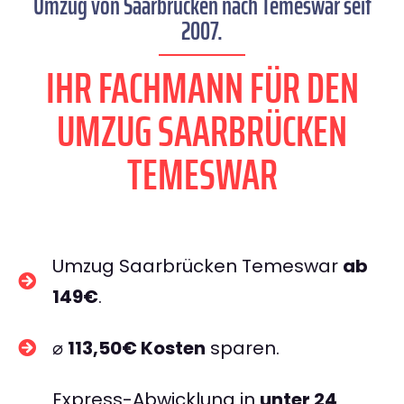
Umzug von Saarbrücken nach Temeswar seit
2007.
IHR FACHMANN FÜR DEN
UMZUG SAARBRÜCKEN
TEMESWAR
Umzug Saarbrücken Temeswar
ab
149€
.
⌀
113,50€ Kosten
sparen.
Express-Abwicklung in
unter 24