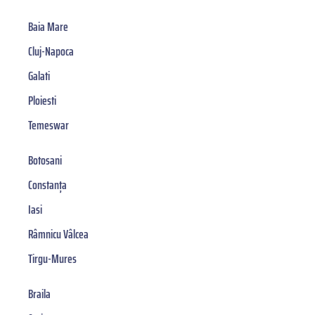
Baia Mare
Cluj-Napoca
Galati
Ploiesti
Temeswar
Botosani
Constanța
Iasi
Râmnicu Vâlcea
Tirgu-Mures
Braila