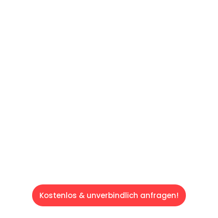
UNVERBINDLICHES ANGEBOT IN
UNTER
60 SEKUNDEN
:
Machen Sie sich bereit für einen
reibungslosen & sorgenfreien Umzug in
Saarbrücken: Erleben Sie, wie unser
Expertenteam Ihren Umzug schnell, sicher
und effizient gestaltet. Lassen Sie uns den
schweren Teil übernehmen & freuen Sie sich
auf einen entspannten und kostengünstigen
Servive!
Kostenlos & unverbindlich anfragen!