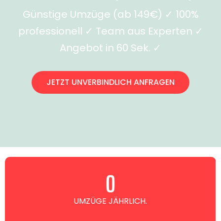
Günstige Umzüge (ab 149€) ✓ 100%
professionell ✓ Team aus Experten ✓
Angebot in 60 Sek. ✓
JETZT UNVERBINDLICH ANFRAGEN
0
UMZÜGE JÄHRLICH.