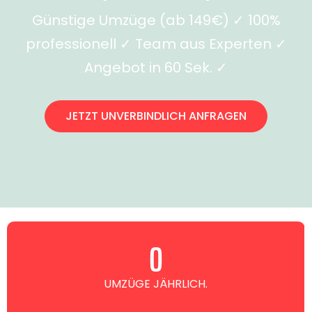
Günstige Umzüge (ab 149€) ✓ 100%
professionell ✓ Team aus Experten ✓
Angebot in 60 Sek. ✓
JETZT UNVERBINDLICH ANFRAGEN
0
UMZÜGE JÄHRLICH.