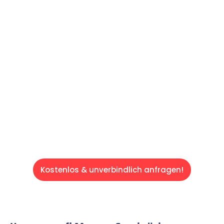
Machen Sie sich bereit für einen
reibungslosen & sorgenfreien Umzug in
Saarbrücken: Erleben Sie, wie unser
Expertenteam Ihren Umzug schnell, sicher
und effizient gestaltet. Lassen Sie uns den
schweren Teil übernehmen & freuen Sie sich
auf einen entspannten und kostengünstigen
Servive!
Kostenlos & unverbindlich anfragen!