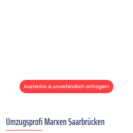
reibungslosen & sorgenfreien Umzug in
Saarbrücken: Erleben Sie, wie unser
Expertenteam Ihren Umzug schnell, sicher
und effizient gestaltet. Lassen Sie uns den
schweren Teil übernehmen & freuen Sie sich
auf einen entspannten und kostengünstigen
Servive!
Kostenlos & unverbindlich anfragen!
Umzugsprofi Marxen Saarbrücken