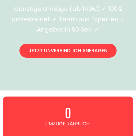
Günstige Umzüge (ab 149€) ✓ 100%
professionell ✓ Team aus Experten ✓
Angebot in 60 Sek. ✓
JETZT UNVERBINDLICH ANFRAGEN
0
UMZÜGE JÄHRLICH.