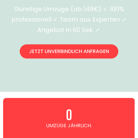
Günstige Umzüge (ab 149€) ✓ 100%
professionell ✓ Team aus Experten ✓
Angebot in 60 Sek. ✓
JETZT UNVERBINDLICH ANFRAGEN
0
UMZÜGE JÄHRLICH.