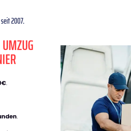
seit 2007.
N UMZUG
NIER
9€
.
tunden
.