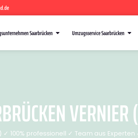
nd.de
sunternehmen Saarbrücken
Umzugsservice Saarbrücken
RÜCKEN VERNIER (S
✓ 100% professionell ✓ Team aus Experten ✓