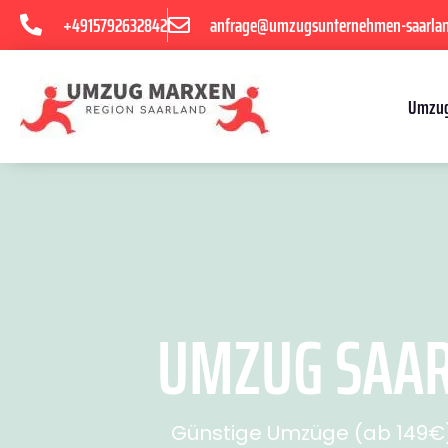
+4915792632842
anfrage@umzugsunternehmen-saarla
Umzug
UMZUG SAARB
Günstige Umzüge (ab 149€) 