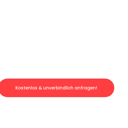
ICHES ANGEBOT IN
UNTER 60 S
slosen & sorgenfreien Umzug in Saarbrücken:
gestaltet. Lassen Sie uns den schweren Teil 
tspannten und kostengünstigen Servive!
Kostenlos & unverbindlich anfragen!