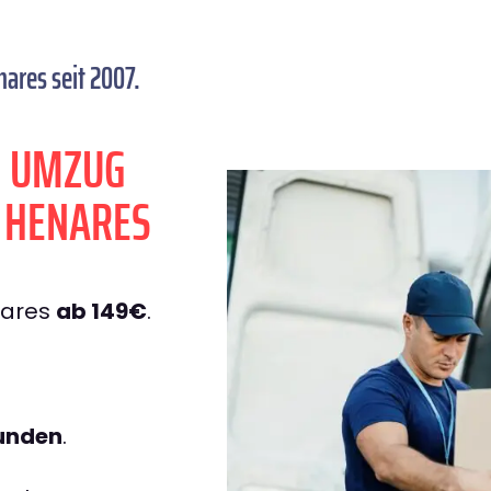
ares seit 2007.
N UMZUG
 HENARES
nares
ab 149€
.
tunden
.