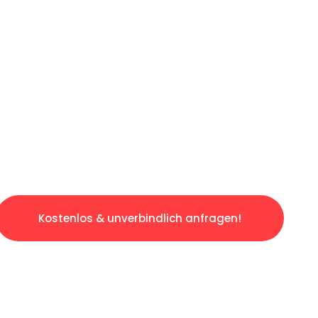
ICHES ANGEBOT IN
UNTER 60 S
slosen & sorgenfreien Umzug in Saarbrücken:
gestaltet. Lassen Sie uns den schweren Teil 
tspannten und kostengünstigen Servive!
Kostenlos & unverbindlich anfragen!