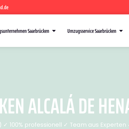
nd.de
sunternehmen Saarbrücken
Umzugsservice Saarbrücken
N ALCALÁ DE HENAR
✓ 100% professionell ✓ Team aus Experten ✓