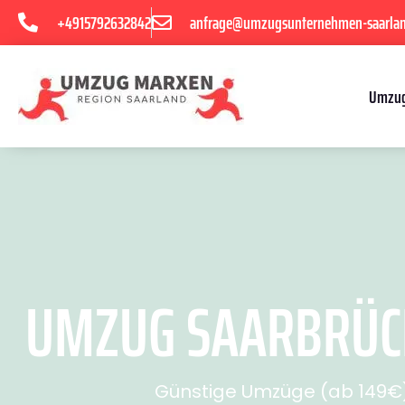
+4915792632842
anfrage@umzugsunternehmen-saarla
Umzug
UMZUG SAARBRÜCKE
Günstige Umzüge (ab 149€) 