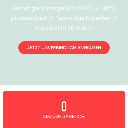
Günstige Umzüge (ab 149€) ✓ 100%
professionell ✓ Team aus Experten ✓
Angebot in 60 Sek. ✓
JETZT UNVERBINDLICH ANFRAGEN
0
UMZÜGE JÄHRLICH.