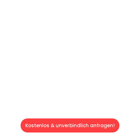
UNVERBINDLICHES ANGEBOT IN
UNTER
60 SEKUNDEN
:
Machen Sie sich bereit für einen
reibungslosen & sorgenfreien Umzug in
Saarbrücken: Erleben Sie, wie unser
Expertenteam Ihren Umzug schnell, sicher
und effizient gestaltet. Lassen Sie uns den
schweren Teil übernehmen & freuen Sie sich
auf einen entspannten und kostengünstigen
Servive!
Kostenlos & unverbindlich anfragen!