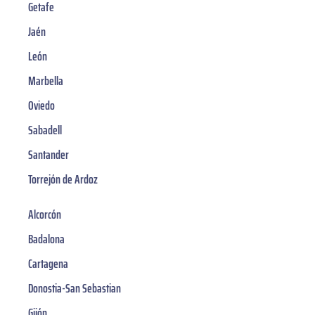
Getafe
Jaén
León
Marbella
Oviedo
Sabadell
Santander
Torrejón de Ardoz
Alcorcón
Badalona
Cartagena
Donostia-San Sebastian
Gijón