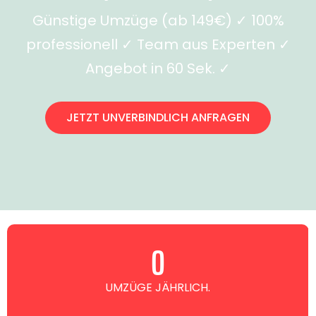
Günstige Umzüge (ab 149€) ✓ 100%
professionell ✓ Team aus Experten ✓
Angebot in 60 Sek. ✓
JETZT UNVERBINDLICH ANFRAGEN
0
UMZÜGE JÄHRLICH.