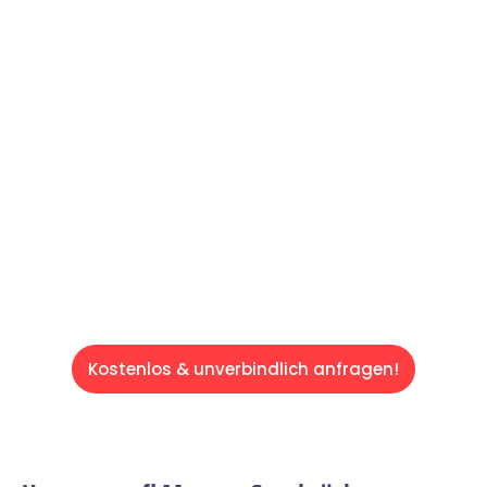
Machen Sie sich bereit für einen
reibungslosen & sorgenfreien Umzug in
Saarbrücken: Erleben Sie, wie unser
Expertenteam Ihren Umzug schnell, sicher
und effizient gestaltet. Lassen Sie uns den
schweren Teil übernehmen & freuen Sie sich
auf einen entspannten und kostengünstigen
Servive!
Kostenlos & unverbindlich anfragen!