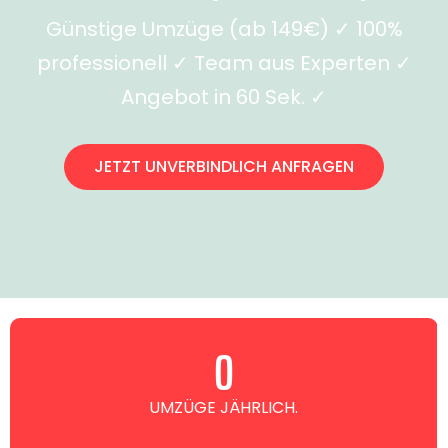
Günstige Umzüge (ab 149€) ✓ 100%
professionell ✓ Team aus Experten ✓
Angebot in 60 Sek. ✓
JETZT UNVERBINDLICH ANFRAGEN
0
UMZÜGE JÄHRLICH.