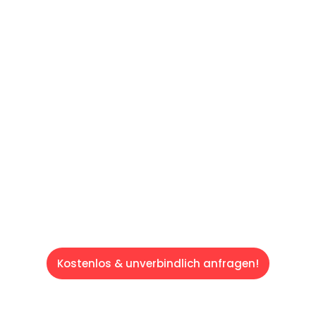
60 SEKUNDEN
:
Machen Sie sich bereit für einen
reibungslosen & sorgenfreien Umzug in
Saarbrücken: Erleben Sie, wie unser
Expertenteam Ihren Umzug schnell, sicher
und effizient gestaltet. Lassen Sie uns den
schweren Teil übernehmen & freuen Sie sich
auf einen entspannten und kostengünstigen
Servive!
Kostenlos & unverbindlich anfragen!