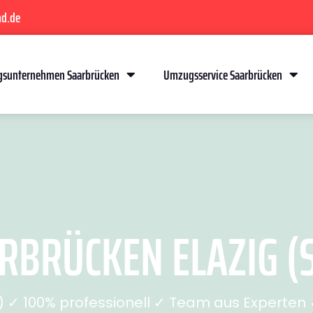
nd.de
sunternehmen Saarbrücken
Umzugsservice Saarbrücken
BRÜCKEN ELAZIG (S
✓ 100% professionell ✓ Team aus Experten ✓