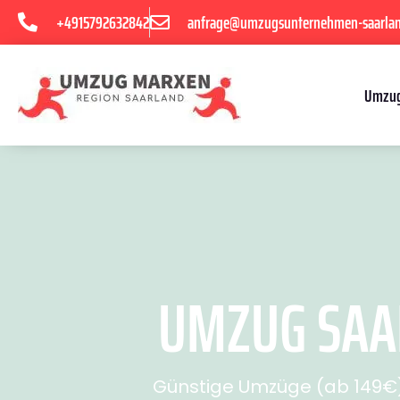
+4915792632842
anfrage@umzugsunternehmen-saarla
Umzug
UMZUG SAAR
Günstige Umzüge (ab 149€) 