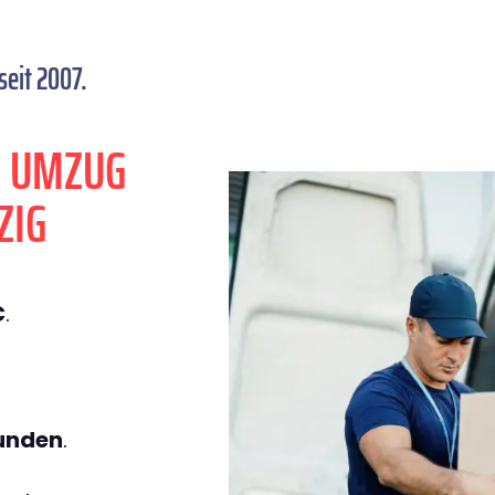
eit 2007.
N UMZUG
ZIG
€
.
tunden
.