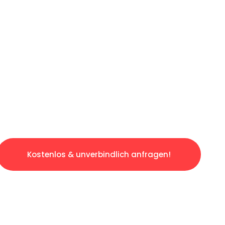
ICHES ANGEBOT IN
UNTER 60 S
slosen & sorgenfreien Umzug in Saarbrücken:
gestaltet. Lassen Sie uns den schweren Teil 
tspannten und kostengünstigen Servive!
Kostenlos & unverbindlich anfragen!