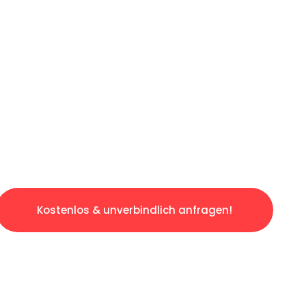
ICHES ANGEBOT IN
UNTER 60 S
slosen & sorgenfreien Umzug in Saarbrücken:
gestaltet. Lassen Sie uns den schweren Teil 
tspannten und kostengünstigen Servive!
Kostenlos & unverbindlich anfragen!