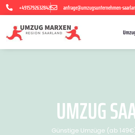
+4915792632842
anfrage@umzugsunternehmen-saarla
Umzug
UMZUG SAA
Günstige Umzüge (ab 149€) 