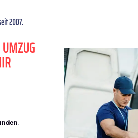
eit 2007.
N UMZUG
MIR
tunden
.