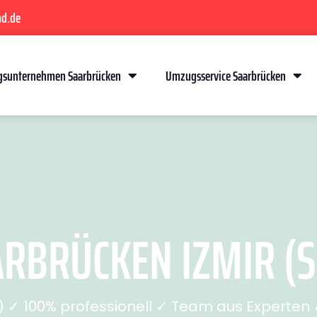
nd.de
sunternehmen Saarbrücken
Umzugsservice Saarbrücken
RBRÜCKEN IZMIR (SE
✓ 100% professionell ✓ Team aus Experten ✓