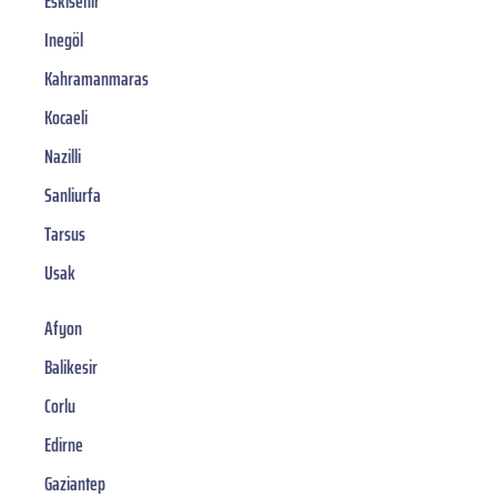
Eskisehir
Inegöl
Kahramanmaras
Kocaeli
Nazilli
Sanliurfa
Tarsus
Usak
Afyon
Balikesir
Corlu
Edirne
Gaziantep