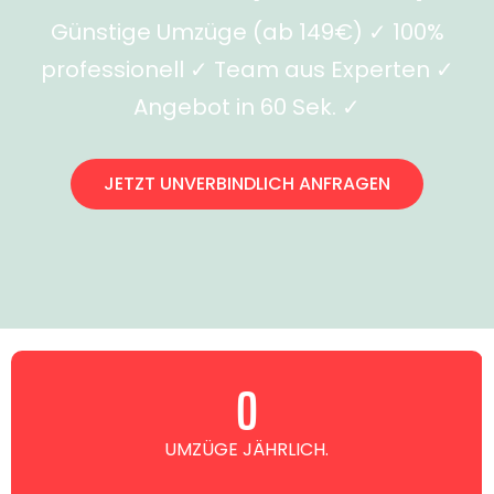
Günstige Umzüge (ab 149€) ✓ 100%
professionell ✓ Team aus Experten ✓
Angebot in 60 Sek. ✓
JETZT UNVERBINDLICH ANFRAGEN
0
UMZÜGE JÄHRLICH.