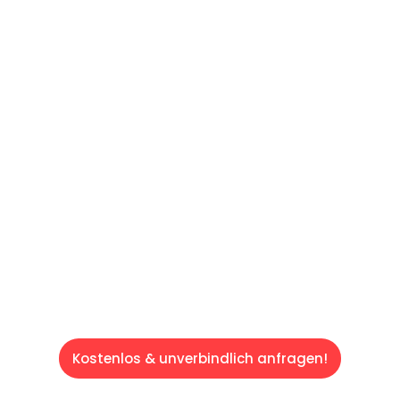
UNVERBINDLICHES ANGEBOT IN
UNTER
60 SEKUNDEN
:
Machen Sie sich bereit für einen
reibungslosen & sorgenfreien Umzug in
Saarbrücken: Erleben Sie, wie unser
Expertenteam Ihren Umzug schnell, sicher
und effizient gestaltet. Lassen Sie uns den
schweren Teil übernehmen & freuen Sie sich
auf einen entspannten und kostengünstigen
Servive!
Kostenlos & unverbindlich anfragen!