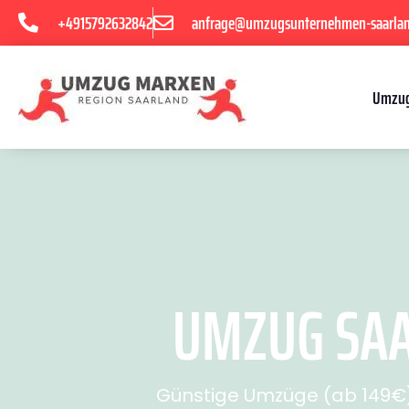
+4915792632842
anfrage@umzugsunternehmen-saarla
Umzug
UMZUG SAA
Günstige Umzüge (ab 149€) 