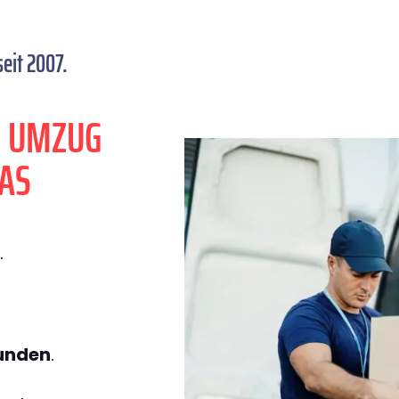
eit 2007.
N UMZUG
AS
.
tunden
.