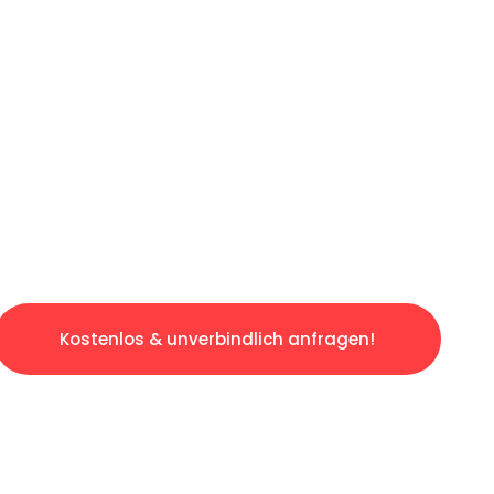
ICHES ANGEBOT IN
UNTER 60 S
slosen & sorgenfreien Umzug in Saarbrücken:
gestaltet. Lassen Sie uns den schweren Teil 
tspannten und kostengünstigen Servive!
Kostenlos & unverbindlich anfragen!