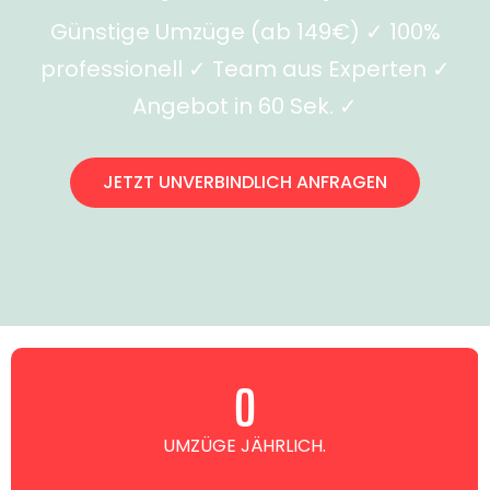
Günstige Umzüge (ab 149€) ✓ 100%
professionell ✓ Team aus Experten ✓
Angebot in 60 Sek. ✓
JETZT UNVERBINDLICH ANFRAGEN
0
UMZÜGE JÄHRLICH.