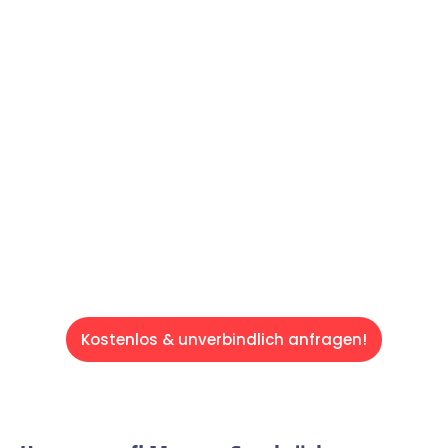
Machen Sie sich bereit für einen
reibungslosen & sorgenfreien Umzug in
Saarbrücken: Erleben Sie, wie unser
Expertenteam Ihren Umzug schnell, sicher
und effizient gestaltet. Lassen Sie uns den
schweren Teil übernehmen & freuen Sie sich
auf einen entspannten und kostengünstigen
Servive!
Kostenlos & unverbindlich anfragen!