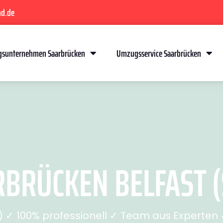
nd.de
sunternehmen Saarbrücken
Umzugsservice Saarbrücken
BRÜCKEN BELFAST (S
✓ 100% professionell ✓ Team aus Experten ✓