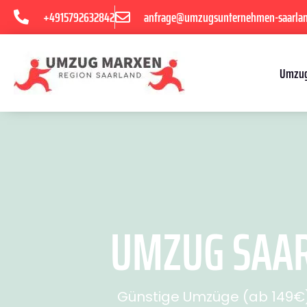
+4915792632842
anfrage@umzugsunternehmen-saarla
Umzug
UMZUG SAAR
Günstige Umzüge (ab 149€) 